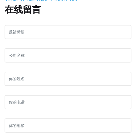
在线留言
反
馈
标
公
题
司
名
姓
称
名
电
话
邮
箱