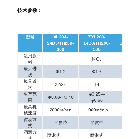
技术参数：
型号
XL204-
ZXL268-
ZXL25
24D5/TH200-
14D3/TH200-
16D5/TH
300
500
600
适用原
铜Cu
料
最大进
Ф1.2
Ф1.6
Ф1.8
线
模具道
22/24
14
16
次
生产范
φ0.25—
φ0.20
Ф0.08-Ф0.40
围
φ0.50
φ0.65
最高机
2000m/min
1000m/min
1200m/
械速度
传动方
平皮带
平皮带
同步
式
润滑方
喷淋式
喷淋式
全浸
式