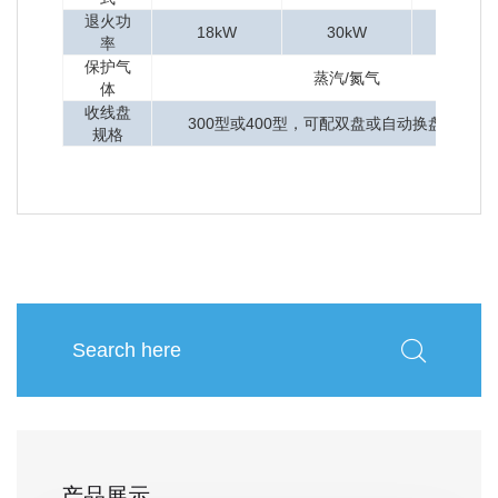
退火功
18kW
30kW
36kW
率
保护气
蒸汽/氮气
体
收线盘
300型或400型，可配双盘或自动换盘收线机
规格
产品展示