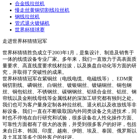
合金线拉丝机
慢走丝黄铜切割线拉丝机
钢线拉丝机
管式退火镀锡机
世界杯猜球赛
走进世界杯猜猜冠军
世界杯猜猜胜负成立于2003年1月，是集设计、制造及销售于
一体的线缆设备专业厂家。多年来，我们一直致力于高表面质
量要求、高直线度要求线材拉拔，以及换盘自动化等方面的研
究，并取得了突破性的成果。
世界杯猜猜冠军在紫铜丝（电线电缆、电磁线等）、EDM黄
铜切割线、磷铜丝、白铜丝、镀银铜丝、镀锡铜丝、铜包钢
丝、铜包铝丝、不锈钢丝、碳钢钢丝、铝镁合金丝、铝丝、钢
帘线以及金刚线母线等金属线材的深加工研究都有独到之处。
我们也可为客户量身定制各种拉丝机、退火机以及收放线等非
标设备。我们一直在不断吸取国内外同类设备之先进技术，同
时也不停地在自行研究和试验，很多设备在人性化操作方面、
可靠性方面都有了很大的改善，并受到很多客户的好评，包括
来自日本、韩国、印度、越南、伊朗、埃及、泰国、俄罗斯以
及土耳其等多个国外客户的好评。