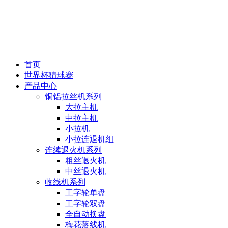
首页
世界杯猜球赛
产品中心
铜铝拉丝机系列
大拉主机
中拉主机
小拉机
小拉连退机组
连续退火机系列
粗丝退火机
中丝退火机
收线机系列
工字轮单盘
工字轮双盘
全自动换盘
梅花落线机