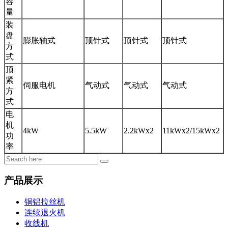
容
量
装
盘
膨胀轴式
顶针式
顶针式
顶针式
方
式
顶
紧
伺服电机
气动式
气动式
气动式
方
式
电
机
4kW
5.5kW
2.2kWx2
11kWx2/15kWx2
功
率
产品展示
铜铝拉丝机
连续退火机
收线机