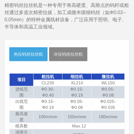
精密钨丝拉丝机是一种专用于将高硬度、高熔点的钨杆或粗
丝通过多道次精密拉拔，加工成微米级细钨丝（如Φ0.02–
0.05mm）的特种金属线材设备，广泛应用于照明、电子、
半导体和高温工业领域。
热拉钨丝拉丝机
冷拉钨丝拉丝机
粗拉机
细拉机
微拉机
项目
CL230
XL210
WL150
进线范
Ф0.30-
Ф0.15-
Ф0.05-
围
Ф0.40
Ф0.19
Ф0.08
出线范
Ф0.15-
Ф0.05-
Ф0.025-
围
Ф0.19
Ф0.08
Ф0.035
最高速
100m/min
150m/min
180m/min
度
模具数
Max.12
润滑方