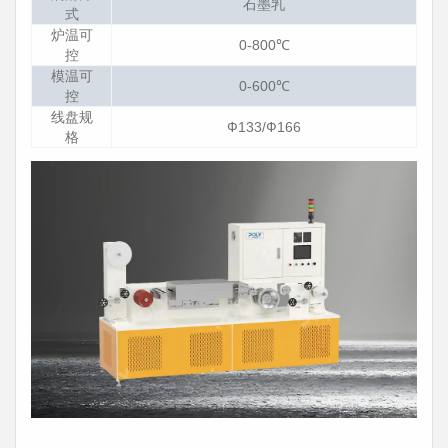
石墨乳
式
炉温可
0-800℃
控
模温可
0-600℃
控
线盘规
Ф133/Ф166
格